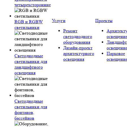
четырехсторонние
Услуги
Проекты
RGB и RGBW
светильники
Ремонт
Архитект
светодиодного
освещени
оборудования
Ландшафт
Дизайн-проект
освещени
архитектурного
Парковое
Светодиодные
освещения
освещени
светильники для
ландшафтного
освещения
Светодиодные
светильники для
фонтанов,
бассейнов