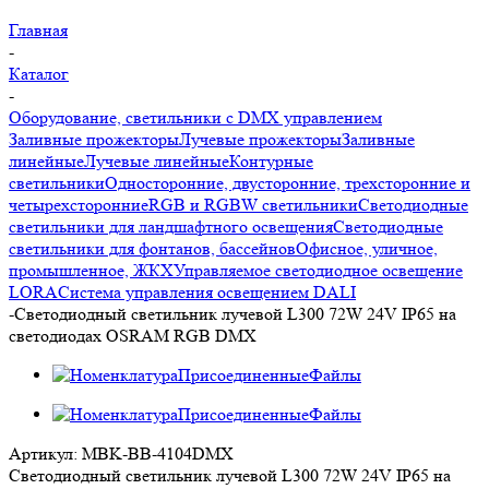
Главная
-
Каталог
-
Оборудование, светильники с DMX управлением
Заливные прожекторы
Лучевые прожекторы
Заливные
линейные
Лучевые линейные
Контурные
светильники
Односторонние, двусторонние, трехсторонние и
четырехсторонние
RGB и RGBW светильники
Светодиодные
светильники для ландшафтного освещения
Светодиодные
светильники для фонтанов, бассейнов
Офисное, уличное,
промышленное, ЖКХ
Управляемое светодиодное освещение
LORA
Система управления освещением DALI
-
Светодиодный светильник лучевой L300 72W 24V IP65 на
светодиодах OSRAM RGB DMX
Артикул:
MBK-BB-4104DMX
Светодиодный светильник лучевой L300 72W 24V IP65 на