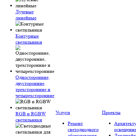
Лучевые
линейные
Контурные
светильники
Односторонние,
двусторонние,
трехсторонние и
четырехсторонние
Услуги
Проекты
RGB и RGBW
светильники
Ремонт
Архитект
светодиодного
освещени
оборудования
Ландшафт