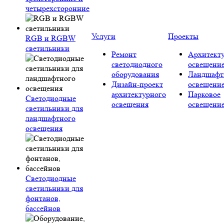
четырехсторонние
Услуги
Проекты
RGB и RGBW
светильники
Ремонт
Архитект
светодиодного
освещени
оборудования
Ландшафт
Дизайн-проект
освещени
архитектурного
Парковое
Светодиодные
освещения
освещени
светильники для
ландшафтного
освещения
Светодиодные
светильники для
фонтанов,
бассейнов