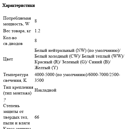
Характеристики
Потребляемая
8
мощность, W
Вес товара, кг
1.2
Кол-во
8
св.диодов
Белый нейтральный (NW) (по умолчанию)/
Белый холодный (CW)/ Белый теплый (WW)/
Цвет
Красный (R)/ Зеленый (G)/ Синий (B)/
Желтый (Y)
Температура
4000-5000 (по умолчанию)/6000-7000/2500-
свечения, K
3500
Тип крепления
Накладной
(тип монтажа)
?
Степень
защиты от
твердых тел,
66
пыли и влаги
Класс защиты,