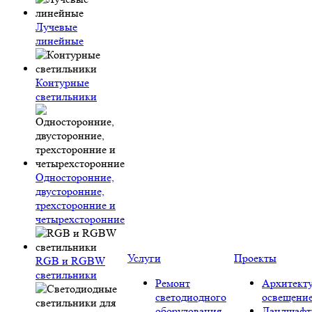
Лучевые
линейные
Контурные
светильники
Односторонние,
двусторонние,
трехсторонние и
четырехсторонние
Услуги
Проекты
RGB и RGBW
светильники
Ремонт
Архитект
светодиодного
освещени
оборудования
Ландшафт