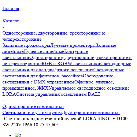
Главная
-
Каталог
-
Односторонние, двусторонние, трехсторонние и
четырехсторонние
Заливные прожекторы
Лучевые прожекторы
Заливные
линейные
Лучевые линейные
Контурные
светильники
Односторонние, двусторонние, трехсторонние и
четырехсторонние
RGB и RGBW светильники
Светодиодные
светильники для ландшафтного освещения
Светодиодные
светильники для фонтанов, бассейнов
Оборудование,
светильники с DMX управлением
Офисное, уличное,
промышленное, ЖКХ
Управляемое светодиодное освещение
LORA
Система управления освещением DALI
-
Односторонние светильники
Светильники с узким лучом
Двусторонние светильники
-
Светильник односторонний лучевой LORA SINGLE D100
8W 220V IP66 10,25,45,60°