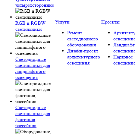
четырехсторонние
Услуги
Проекты
RGB и RGBW
светильники
Ремонт
Архитект
светодиодного
освещени
оборудования
Ландшафт
Дизайн-проект
освещени
архитектурного
Парковое
Светодиодные
освещения
освещени
светильники для
ландшафтного
освещения
Светодиодные
светильники для
фонтанов,
бассейнов