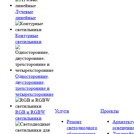
Лучевые
линейные
Контурные
светильники
Односторонние,
двусторонние,
трехсторонние и
четырехсторонние
Услуги
Проекты
RGB и RGBW
светильники
Ремонт
Архитект
светодиодного
освещени
оборудования
Ландшафт