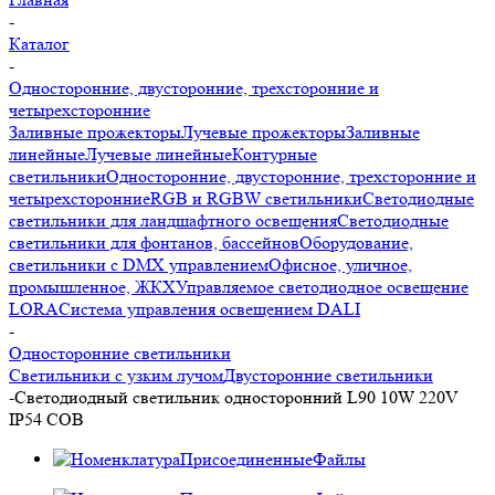
-
Каталог
-
Односторонние, двусторонние, трехсторонние и
четырехсторонние
Заливные прожекторы
Лучевые прожекторы
Заливные
линейные
Лучевые линейные
Контурные
светильники
Односторонние, двусторонние, трехсторонние и
четырехсторонние
RGB и RGBW светильники
Светодиодные
светильники для ландшафтного освещения
Светодиодные
светильники для фонтанов, бассейнов
Оборудование,
светильники с DMX управлением
Офисное, уличное,
промышленное, ЖКХ
Управляемое светодиодное освещение
LORA
Система управления освещением DALI
-
Односторонние светильники
Светильники с узким лучом
Двусторонние светильники
-
Светодиодный светильник односторонний L90 10W 220V
IP54 COB