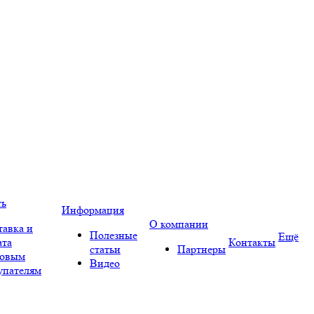
ть
Информация
О компании
тавка и
Полезные
Ещё
ата
Контакты
статьи
Партнеры
овым
Видео
упателям