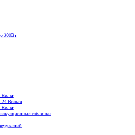
о 300Вт
 Вольт
-24 Вольта
 Вольт
эвакуационные таблички
сооружений