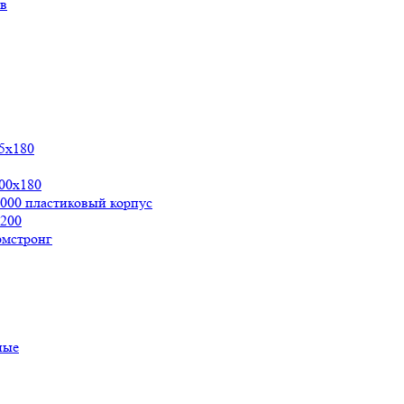
ов
5х180
00x180
000 пластиковый корпус
200
рмстронг
ные