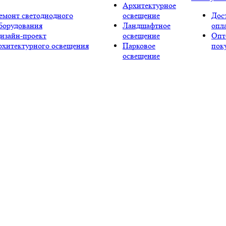
Архитектурное
емонт светодиодного
освещение
Дос
борудования
Ландшафтное
опл
изайн-проект
освещение
Опт
рхитектурного освещения
Парковое
пок
освещение