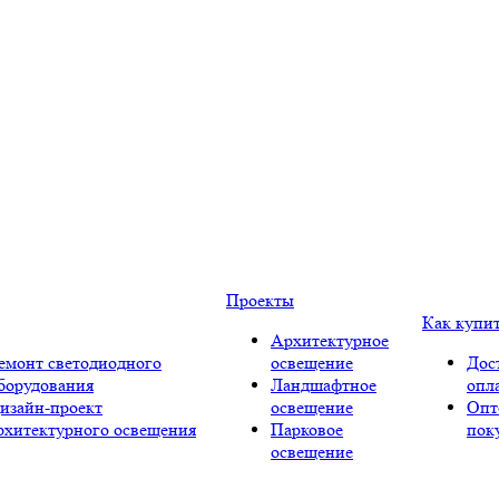
Проекты
Как купи
Архитектурное
емонт светодиодного
освещение
Дос
борудования
Ландшафтное
опл
изайн-проект
освещение
Опт
рхитектурного освещения
Парковое
пок
освещение