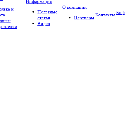
Информация
О компании
тавка и
Полезные
Ещё
ата
Контакты
статьи
Партнеры
овым
Видео
упателям