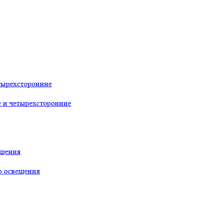
тырехсторонние
е и четырехсторонние
ещения
о освещения