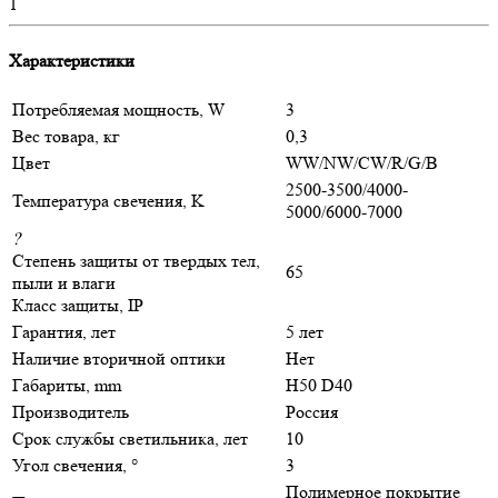
1
Характеристики
Потребляемая мощность, W
3
Вес товара, кг
0,3
Цвет
WW/NW/CW/R/G/B
2500-3500/4000-
Температура свечения, K
5000/6000-7000
?
Степень защиты от твердых тел,
65
пыли и влаги
Класс защиты, IP
Гарантия, лет
5 лет
Наличие вторичной оптики
Нет
Габариты, mm
H50 D40
Производитель
Россия
Срок службы светильника, лет
10
Угол свечения, °
3
Полимерное покрытие