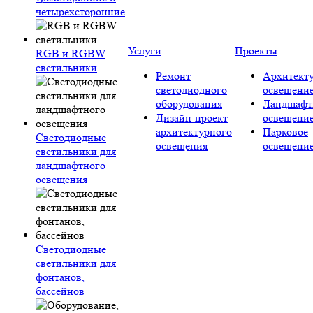
четырехсторонние
Услуги
Проекты
RGB и RGBW
светильники
Ремонт
Архитект
светодиодного
освещени
оборудования
Ландшафт
Дизайн-проект
освещени
архитектурного
Парковое
Светодиодные
освещения
освещени
светильники для
ландшафтного
освещения
Светодиодные
светильники для
фонтанов,
бассейнов