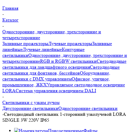
Главная
-
Каталог
-
Односторонние, двусторонние, трехсторонние и
четырехсторонние
Заливные прожекторы
Лучевые прожекторы
Заливные
линейные
Лучевые линейные
Контурные
светильники
Односторонние, двусторонние, трехсторонние и
четырехсторонние
RGB и RGBW светильники
Светодиодные
светильники для ландшафтного освещения
Светодиодные
светильники для фонтанов, бассейнов
Оборудование,
светильники с DMX управлением
Офисное, уличное,
промышленное, ЖКХ
Управляемое светодиодное освещение
LORA
Система управления освещением DALI
-
Светильники с узким лучом
Двусторонние светильники
Односторонние светильники
-
Cветодиодный светильник 1-сторонний узколучевой LORA
SINGLE 3W 220V IP65