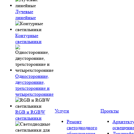
Лучевые
линейные
Контурные
светильники
Односторонние,
двусторонние,
трехсторонние и
четырехсторонние
Услуги
Проекты
RGB и RGBW
светильники
Ремонт
Архитект
светодиодного
освещени
оборудования
Ландшафт