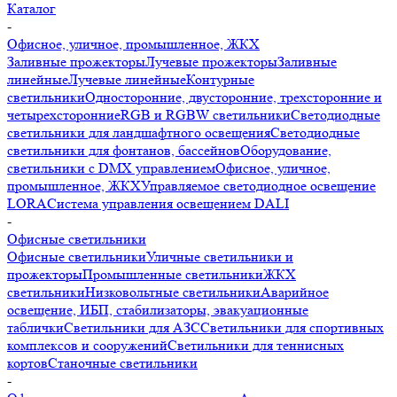
Каталог
-
Офисное, уличное, промышленное, ЖКХ
Заливные прожекторы
Лучевые прожекторы
Заливные
линейные
Лучевые линейные
Контурные
светильники
Односторонние, двусторонние, трехсторонние и
четырехсторонние
RGB и RGBW светильники
Светодиодные
светильники для ландшафтного освещения
Светодиодные
светильники для фонтанов, бассейнов
Оборудование,
светильники с DMX управлением
Офисное, уличное,
промышленное, ЖКХ
Управляемое светодиодное освещение
LORA
Система управления освещением DALI
-
Офисные светильники
Офисные светильники
Уличные светильники и
прожекторы
Промышленные светильники
ЖКХ
светильники
Низковольтные светильники
Аварийное
освещение, ИБП, стабилизаторы, эвакуационные
таблички
Светильники для АЗС
Светильники для спортивных
комплексов и сооружений
Светильники для теннисных
кортов
Станочные светильники
-