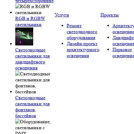
четырехсторонние
Услуги
Проекты
RGB и RGBW
светильники
Ремонт
Архитект
светодиодного
освещени
оборудования
Ландшафт
Дизайн-проект
освещени
архитектурного
Парковое
Светодиодные
освещения
освещени
светильники для
ландшафтного
освещения
Светодиодные
светильники для
фонтанов,
бассейнов