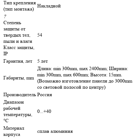
Тип крепления
Накладной
(тип монтажа)
?
Степень
защиты от
твердых тел,
54
пыли и влаги
Класс защиты,
IP
Гарантия, лет
5 лет
Длина: min 300mm, max 2400mm; Ширина:
min 300mm, max 600mm; Высота: 15mm.
Габариты, mm
(Возможно изготовление панели до 3000mm
со световой полосой по центру)
Производитель
Россия
Диапазон
рабочей
0...+40
температуры,
°C
Материал
сплав алюминия
корпуса