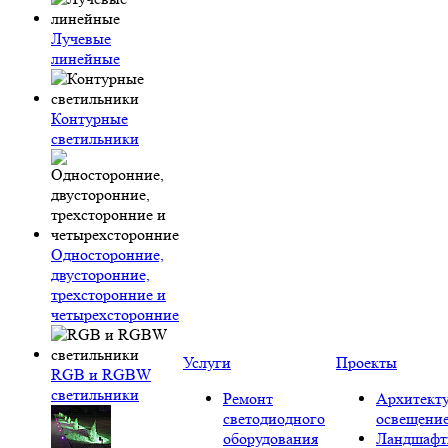
Лучевые
линейные
Контурные
светильники
Односторонние,
двусторонние,
трехсторонние и
четырехсторонние
Услуги
Проекты
RGB и RGBW
светильники
Ремонт
Архитект
светодиодного
освещени
оборудования
Ландшафт