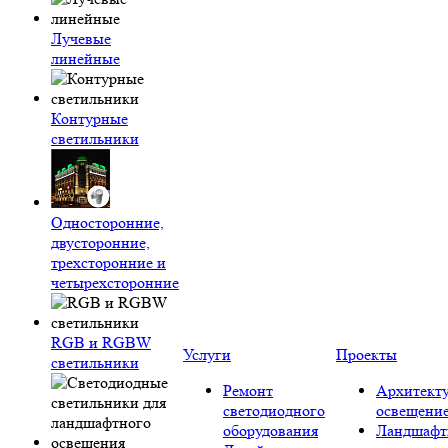
Лучевые
линейные
Контурные
светильники
Односторонние,
двусторонние,
трехсторонние и
четырехсторонние
RGB и RGBW
Услуги
Проекты
светильники
Ремонт
Архитект
светодиодного
освещени
оборудования
Ландшафт