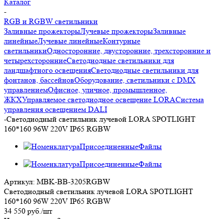
Каталог
-
RGB и RGBW светильники
Заливные прожекторы
Лучевые прожекторы
Заливные
линейные
Лучевые линейные
Контурные
светильники
Односторонние, двусторонние, трехсторонние и
четырехсторонние
Светодиодные светильники для
ландшафтного освещения
Светодиодные светильники для
фонтанов, бассейнов
Оборудование, светильники с DMX
управлением
Офисное, уличное, промышленное,
ЖКХ
Управляемое светодиодное освещение LORA
Система
управления освещением DALI
-
Светодиодный светильник лучевой LORA SPOTLIGHT
160*160 96W 220V IP65 RGBW
Артикул:
MBK-BB-3205RGBW
Светодиодный светильник лучевой LORA SPOTLIGHT
160*160 96W 220V IP65 RGBW
34 550
руб.
/шт