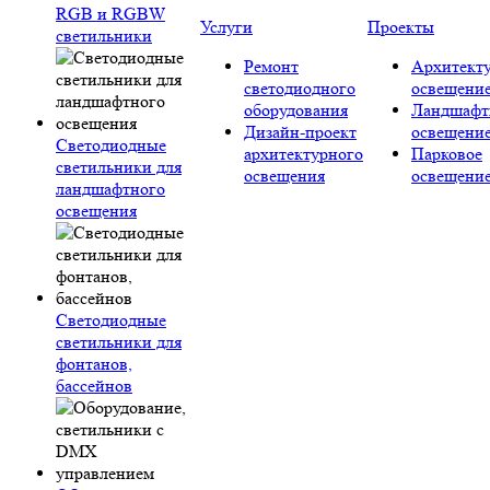
RGB и RGBW
Услуги
Проекты
светильники
Ремонт
Архитект
светодиодного
освещени
оборудования
Ландшафт
Дизайн-проект
освещени
Светодиодные
архитектурного
Парковое
светильники для
освещения
освещени
ландшафтного
освещения
Светодиодные
светильники для
фонтанов,
бассейнов