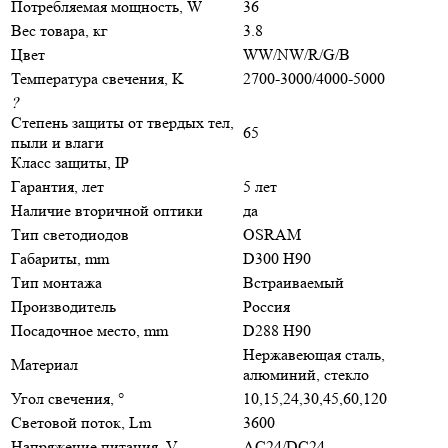
Потребляемая мощность, W
36
Вес товара, кг
3.8
Цвет
WW/NW/R/G/B
Температура свечения, K
2700-3000/4000-5000
?
Степень защиты от твердых тел,
65
пыли и влаги
Класс защиты, IP
Гарантия, лет
5 лет
Наличие вторичной оптики
да
Тип светодиодов
OSRAM
Габариты, mm
D300 H90
Тип монтажа
Встраиваемый
Производитель
Россия
Посадочное место, mm
D288 H90
Нержавеющая сталь,
Материал
алюминий, стекло
Угол свечения, °
10,15,24,30,45,60,120
Световой поток, Lm
3600
Напряжение питания, V
AC24/DC24