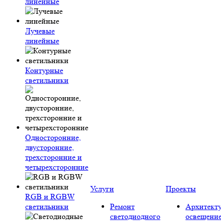
линейные
Лучевые
линейные
Контурные
светильники
Односторонние,
двусторонние,
трехсторонние и
четырехсторонние
Услуги
Проекты
RGB и RGBW
светильники
Ремонт
Архитект
светодиодного
освещени