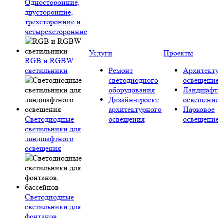
Односторонние,
двусторонние,
трехсторонние и
четырехсторонние
Услуги
Проекты
RGB и RGBW
светильники
Ремонт
Архитект
светодиодного
освещени
оборудования
Ландшафт
Дизайн-проект
освещени
архитектурного
Парковое
Светодиодные
освещения
освещени
светильники для
ландшафтного
освещения
Светодиодные
светильники для
фонтанов,