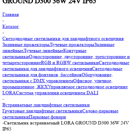
GROUND D300 36W 24V IP65
Главная
-
Каталог
-
Светодиодные светильники для ландшафтного освещения
Заливные прожекторы
Лучевые прожекторы
Заливные
линейные
Лучевые линейные
Контурные
светильники
Односторонние, двусторонние, трехсторонние и
четырехсторонние
RGB и RGBW светильники
Светодиодные
светильники для ландшафтного освещения
Светодиодные
светильники для фонтанов, бассейнов
Оборудование,
светильники с DMX управлением
Офисное, уличное,
промышленное, ЖКХ
Управляемое светодиодное освещение
LORA
Система управления освещением DALI
-
Встраиваемые ландшафтные светильники
Грунтовые ландшафтные светильники
Садово-парковые
светильники
Парковые фонари
-
Светильник встраиваемый LORA GROUND D300 36W 24V
IP65