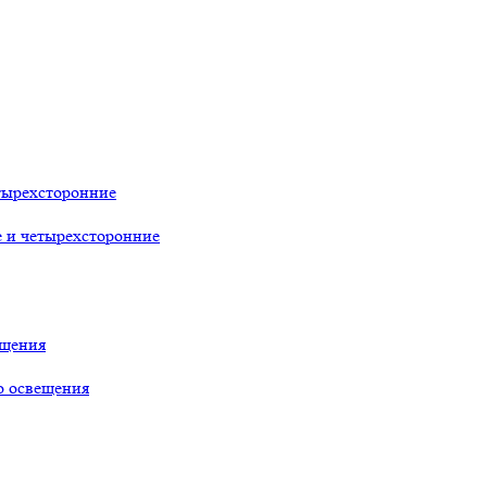
тырехсторонние
е и четырехсторонние
ещения
о освещения