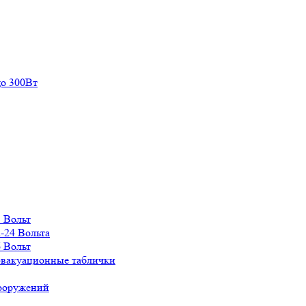
о 300Вт
 Вольт
-24 Вольта
 Вольт
эвакуационные таблички
сооружений