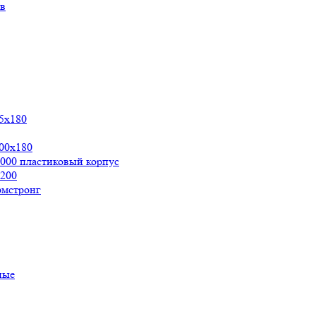
ов
5х180
00x180
000 пластиковый корпус
200
рмстронг
ные