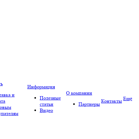
ть
Информация
О компании
тавка и
Полезные
Ещё
ата
Контакты
статьи
Партнеры
овым
Видео
упателям