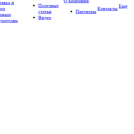
О компании
тавка и
Полезные
Ещё
ата
Контакты
статьи
Партнеры
овым
Видео
упателям