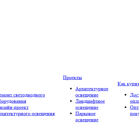
Проекты
Как купи
Архитектурное
емонт светодиодного
освещение
Дос
борудования
Ландшафтное
опл
изайн-проект
освещение
Опт
рхитектурного освещения
Парковое
пок
освещение