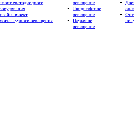
емонт светодиодного
освещение
Дос
борудования
Ландшафтное
опл
изайн-проект
освещение
Опт
рхитектурного освещения
Парковое
пок
освещение