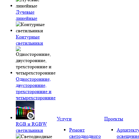
Лучевые
линейные
Контурные
светильники
Односторонние,
двусторонние,
трехсторонние и
четырехсторонние
Услуги
Проекты
RGB и RGBW
Ремонт
Архитект
светильники
светодиодного
освещени