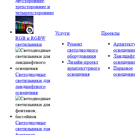
двусторонние,
трехсторонние и
четырехсторонние
Услуги
Проекты
RGB и RGBW
Ремонт
Архитект
светильники
светодиодного
освещени
оборудования
Ландшафт
Дизайн-проект
освещени
архитектурного
Парковое
освещения
освещени
Светодиодные
светильники для
ландшафтного
освещения
Светодиодные
светильники для
фонтанов,