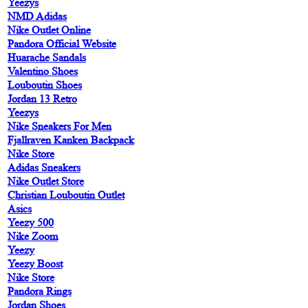
Yeezys
NMD Adidas
Nike Outlet Online
Pandora Official Website
Huarache Sandals
Valentino Shoes
Louboutin Shoes
Jordan 13 Retro
Yeezys
Nike Sneakers For Men
Fjallraven Kanken Backpack
Nike Store
Adidas Sneakers
Nike Outlet Store
Christian Louboutin Outlet
Asics
Yeezy 500
Nike Zoom
Yeezy
Yeezy Boost
Nike Store
Pandora Rings
Jordan Shoes