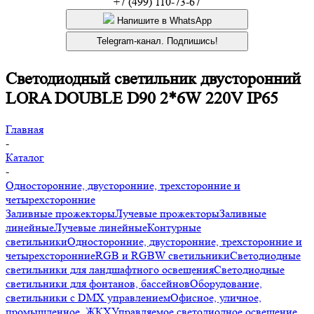
+7 (499) 110-73-67
Напишите в WhatsApp
Telegram-канал. Подпишись!
Светодиодный светильник двусторонний
LORA DOUBLE D90 2*6W 220V IP65
Главная
-
Каталог
-
Односторонние, двусторонние, трехсторонние и
четырехсторонние
Заливные прожекторы
Лучевые прожекторы
Заливные
линейные
Лучевые линейные
Контурные
светильники
Односторонние, двусторонние, трехсторонние и
четырехсторонние
RGB и RGBW светильники
Светодиодные
светильники для ландшафтного освещения
Светодиодные
светильники для фонтанов, бассейнов
Оборудование,
светильники с DMX управлением
Офисное, уличное,
промышленное, ЖКХ
Управляемое светодиодное освещение