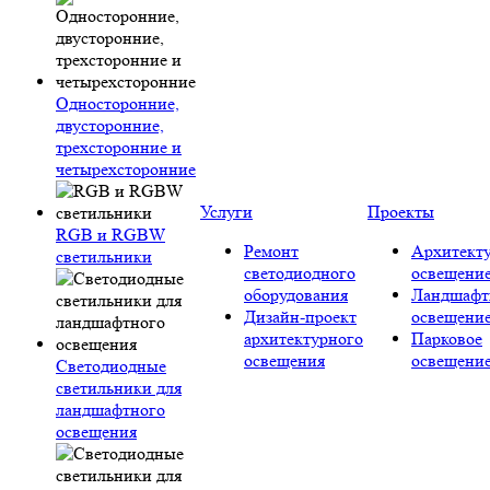
Односторонние,
двусторонние,
трехсторонние и
четырехсторонние
Услуги
Проекты
RGB и RGBW
Ремонт
Архитект
светильники
светодиодного
освещени
оборудования
Ландшафт
Дизайн-проект
освещени
архитектурного
Парковое
освещения
освещени
Светодиодные
светильники для
ландшафтного
освещения