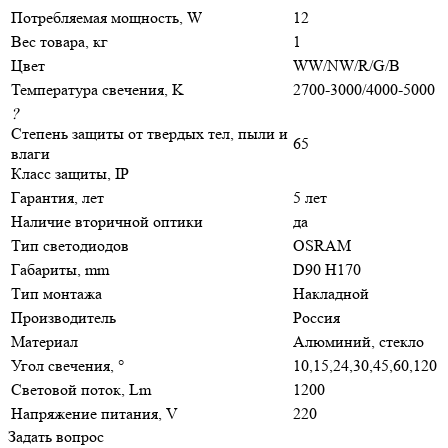
Потребляемая мощность, W
12
Вес товара, кг
1
Цвет
WW/NW/R/G/B
Температура свечения, K
2700-3000/4000-5000
?
Степень защиты от твердых тел, пыли и
65
влаги
Класс защиты, IP
Гарантия, лет
5 лет
Наличие вторичной оптики
да
Тип светодиодов
OSRAM
Габариты, mm
D90 H170
Тип монтажа
Накладной
Производитель
Россия
Материал
Алюминий, стекло
Угол свечения, °
10,15,24,30,45,60,120
Световой поток, Lm
1200
Напряжение питания, V
220
Задать вопрос