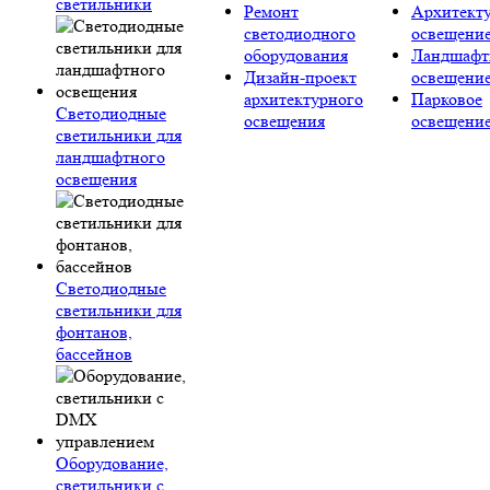
светильники
Ремонт
Архитект
светодиодного
освещени
оборудования
Ландшафт
Дизайн-проект
освещени
архитектурного
Парковое
Светодиодные
освещения
освещени
светильники для
ландшафтного
освещения
Светодиодные
светильники для
фонтанов,
бассейнов
Оборудование,
светильники с