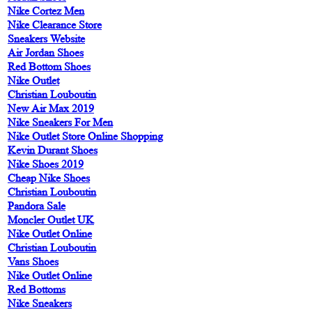
Nike Cortez Men
Nike Clearance Store
Sneakers Website
Air Jordan Shoes
Red Bottom Shoes
Nike Outlet
Christian Louboutin
New Air Max 2019
Nike Sneakers For Men
Nike Outlet Store Online Shopping
Kevin Durant Shoes
Nike Shoes 2019
Cheap Nike Shoes
Christian Louboutin
Pandora Sale
Moncler Outlet UK
Nike Outlet Online
Christian Louboutin
Vans Shoes
Nike Outlet Online
Red Bottoms
Nike Sneakers