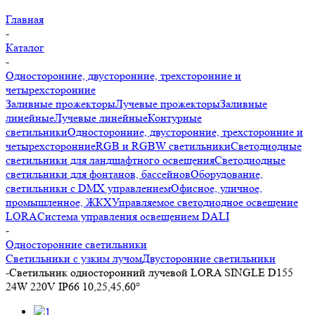
Главная
-
Каталог
-
Односторонние, двусторонние, трехсторонние и
четырехсторонние
Заливные прожекторы
Лучевые прожекторы
Заливные
линейные
Лучевые линейные
Контурные
светильники
Односторонние, двусторонние, трехсторонние и
четырехсторонние
RGB и RGBW светильники
Светодиодные
светильники для ландшафтного освещения
Светодиодные
светильники для фонтанов, бассейнов
Оборудование,
светильники с DMX управлением
Офисное, уличное,
промышленное, ЖКХ
Управляемое светодиодное освещение
LORA
Система управления освещением DALI
-
Односторонние светильники
Светильники с узким лучом
Двусторонние светильники
-
Светильник односторонний лучевой LORA SINGLE D155
24W 220V IP66 10,25,45,60°