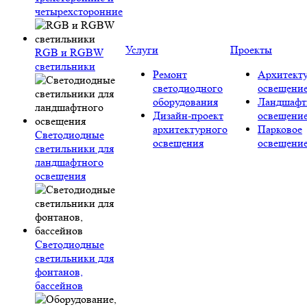
четырехсторонние
Услуги
Проекты
RGB и RGBW
светильники
Ремонт
Архитект
светодиодного
освещени
оборудования
Ландшафт
Дизайн-проект
освещени
архитектурного
Парковое
Светодиодные
освещения
освещени
светильники для
ландшафтного
освещения
Светодиодные
светильники для
фонтанов,
бассейнов