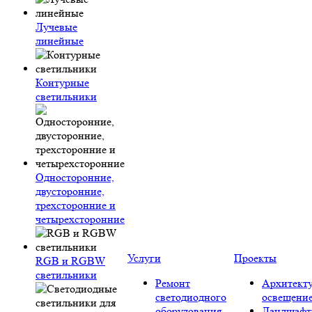
Лучевые
линейные
Контурные
светильники
Односторонние,
двусторонние,
трехсторонние и
четырехсторонние
Услуги
Проекты
RGB и RGBW
светильники
Ремонт
Архитект
светодиодного
освещени
оборудования
Ландшафт