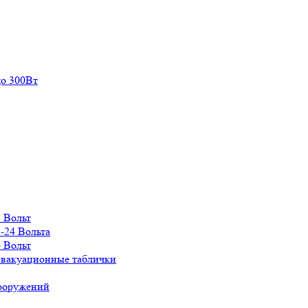
о 300Вт
 Вольт
-24 Вольта
 Вольт
эвакуационные таблички
сооружений