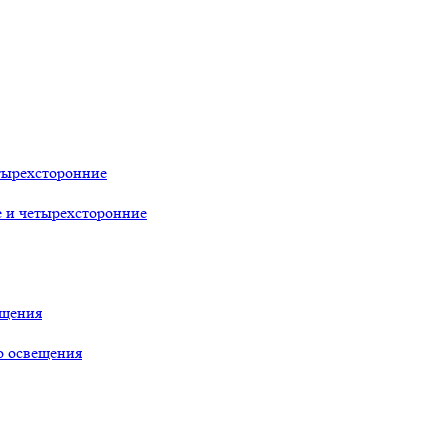
тырехсторонние
е и четырехсторонние
ещения
о освещения