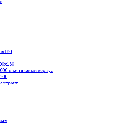
ов
5х180
00x180
000 пластиковый корпус
200
рмстронг
ные