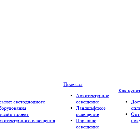
Проекты
Как купи
Архитектурное
емонт светодиодного
освещение
Дос
борудования
Ландшафтное
опл
изайн-проект
освещение
Опт
рхитектурного освещения
Парковое
пок
освещение