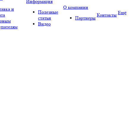
Информация
О компании
тавка и
Полезные
Ещё
ата
Контакты
статьи
Партнеры
овым
Видео
упателям