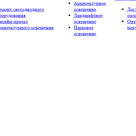
Архитектурное
емонт светодиодного
освещение
Дос
борудования
Ландшафтное
опл
изайн-проект
освещение
Опт
рхитектурного освещения
Парковое
пок
освещение