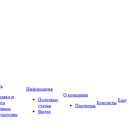
ть
Информация
О компании
тавка и
Полезные
Ещё
ата
Контакты
статьи
Партнеры
овым
Видео
упателям