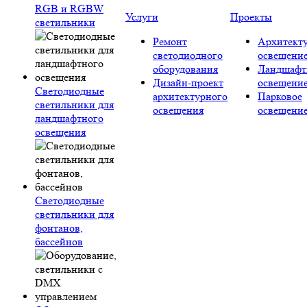
RGB и RGBW
Услуги
Проекты
светильники
Ремонт
Архитект
светодиодного
освещени
оборудования
Ландшафт
Дизайн-проект
освещени
Светодиодные
архитектурного
Парковое
светильники для
освещения
освещени
ландшафтного
освещения
Светодиодные
светильники для
фонтанов,
бассейнов