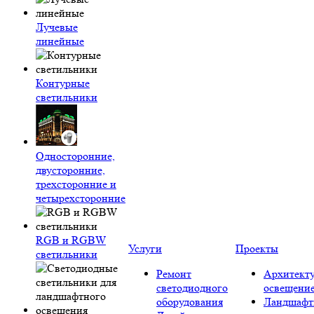
Лучевые
линейные
Контурные
светильники
Односторонние,
двусторонние,
трехсторонние и
четырехсторонние
RGB и RGBW
Услуги
Проекты
светильники
Ремонт
Архитект
светодиодного
освещени
оборудования
Ландшафт