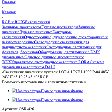
Главная
-
Каталог
-
RGB и RGBW светильники
Заливные прожекторы
Лучевые прожекторы
Заливные
линейные
Лучевые линейные
Контурные
светильники
Односторонние, двусторонние, трехсторонние и
четырехсторонние
Светодиодные светильники для
ландшафтного освещения
Светодиодные светильники для
фонтанов, бассейнов
Оборудование, светильники с DMX
управлением
Офисное, уличное, промышленное,
ЖКХ
Управляемое светодиодное освещение LORA
Система
управления освещением DALI
-
Cветильник линейный лучевой LORA LINE L1000 P-04 48W
24V IP65 10,25,45,60° RGB
Возможно изготовление с транзитным питанием
Артикул:
OSR-426