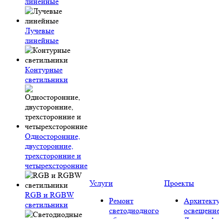
линейные
Лучевые
линейные
Контурные
светильники
Односторонние,
двусторонние,
трехсторонние и
четырехсторонние
Услуги
Проекты
RGB и RGBW
Ремонт
Архитект
светильники
светодиодного
освещени