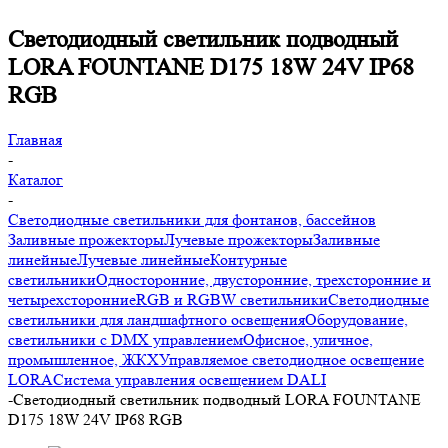
Светодиодный светильник подводный
LORA FOUNTANE D175 18W 24V IP68
RGB
Главная
-
Каталог
-
Светодиодные светильники для фонтанов, бассейнов
Заливные прожекторы
Лучевые прожекторы
Заливные
линейные
Лучевые линейные
Контурные
светильники
Односторонние, двусторонние, трехсторонние и
четырехсторонние
RGB и RGBW светильники
Светодиодные
светильники для ландшафтного освещения
Оборудование,
светильники с DMX управлением
Офисное, уличное,
промышленное, ЖКХ
Управляемое светодиодное освещение
LORA
Система управления освещением DALI
-
Светодиодный светильник подводный LORA FOUNTANE
D175 18W 24V IP68 RGB