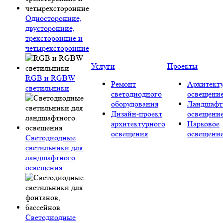
Односторонние,
двусторонние,
трехсторонние и
четырехсторонние
Услуги
Проекты
RGB и RGBW
Ремонт
Архитект
светильники
светодиодного
освещени
оборудования
Ландшафт
Дизайн-проект
освещени
архитектурного
Парковое
освещения
освещени
Светодиодные
светильники для
ландшафтного
освещения
Светодиодные