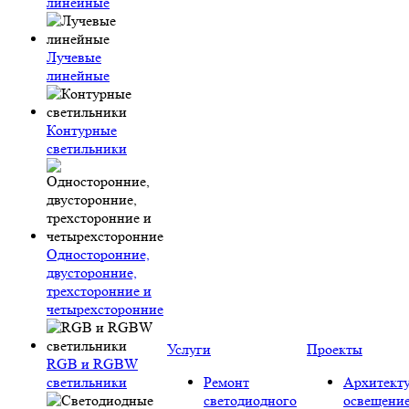
линейные
Лучевые
линейные
Контурные
светильники
Односторонние,
двусторонние,
трехсторонние и
четырехсторонние
Услуги
Проекты
RGB и RGBW
светильники
Ремонт
Архитект
светодиодного
освещени