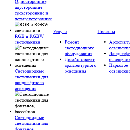
Односторонние,
двусторонние,
трехсторонние и
четырехсторонние
Услуги
Проекты
RGB и RGBW
светильники
Ремонт
Архитект
светодиодного
освещени
оборудования
Ландшафт
Дизайн-проект
освещени
архитектурного
Парковое
Светодиодные
освещения
освещени
светильники для
ландшафтного
освещения
Светодиодные
светильники для
фонтанов,