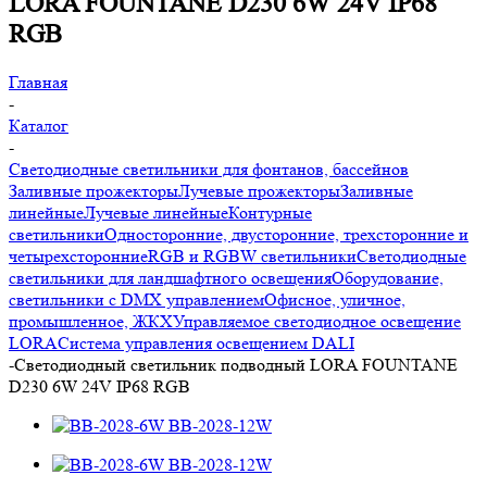
LORA FOUNTANE D230 6W 24V IP68
RGB
Главная
-
Каталог
-
Светодиодные светильники для фонтанов, бассейнов
Заливные прожекторы
Лучевые прожекторы
Заливные
линейные
Лучевые линейные
Контурные
светильники
Односторонние, двусторонние, трехсторонние и
четырехсторонние
RGB и RGBW светильники
Светодиодные
светильники для ландшафтного освещения
Оборудование,
светильники с DMX управлением
Офисное, уличное,
промышленное, ЖКХ
Управляемое светодиодное освещение
LORA
Система управления освещением DALI
-
Светодиодный светильник подводный LORA FOUNTANE
D230 6W 24V IP68 RGB