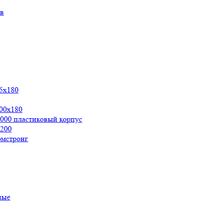
ов
5х180
00x180
000 пластиковый корпус
200
рмстронг
ные