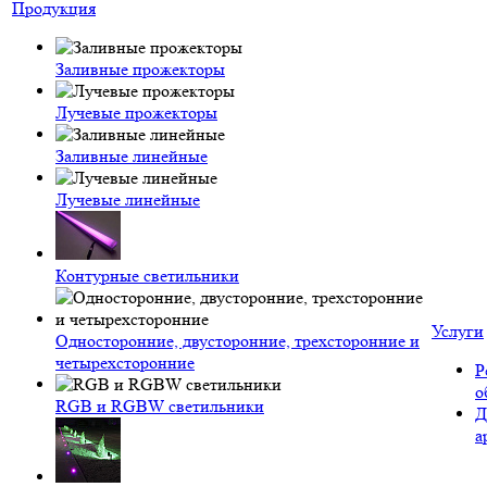
Продукция
Заливные прожекторы
Лучевые прожекторы
Заливные линейные
Лучевые линейные
Контурные светильники
Услуги
Односторонние, двусторонние, трехсторонние и
четырехсторонние
Р
о
RGB и RGBW светильники
Д
а