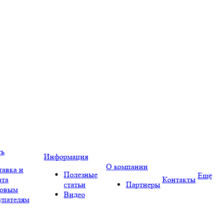
ть
Информация
О компании
тавка и
Полезные
Ещё
ата
Контакты
статьи
Партнеры
овым
Видео
упателям