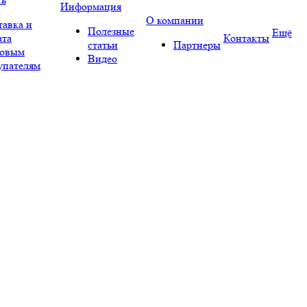
Информация
О компании
тавка и
Полезные
Ещё
ата
Контакты
статьи
Партнеры
овым
Видео
упателям