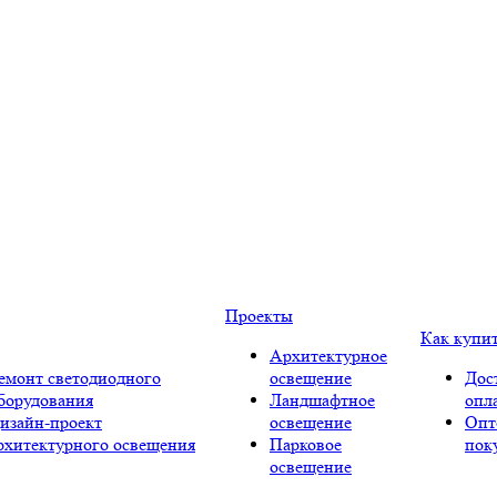
Проекты
Как купи
Архитектурное
емонт светодиодного
освещение
Дос
борудования
Ландшафтное
опл
изайн-проект
освещение
Опт
рхитектурного освещения
Парковое
пок
освещение