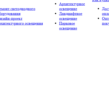
Архитектурное
емонт светодиодного
освещение
Дос
борудования
Ландшафтное
опл
изайн-проект
освещение
Опт
рхитектурного освещения
Парковое
пок
освещение