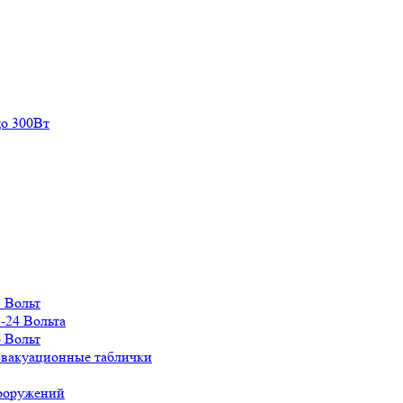
о 300Вт
 Вольт
-24 Вольта
 Вольт
эвакуационные таблички
сооружений