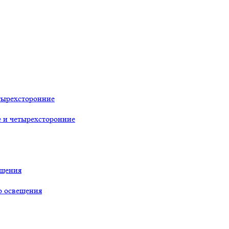
тырехсторонние
е и четырехсторонние
ещения
о освещения