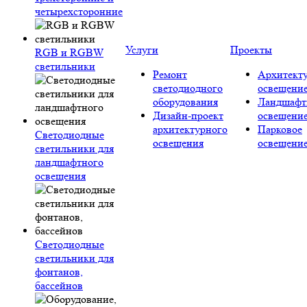
четырехсторонние
Услуги
Проекты
RGB и RGBW
светильники
Ремонт
Архитект
светодиодного
освещени
оборудования
Ландшафт
Дизайн-проект
освещени
архитектурного
Парковое
Светодиодные
освещения
освещени
светильники для
ландшафтного
освещения
Светодиодные
светильники для
фонтанов,
бассейнов