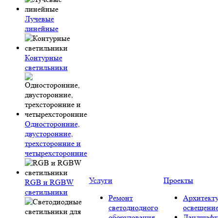
Лучевые
линейные
Контурные
светильники
Односторонние,
двусторонние,
трехсторонние и
четырехсторонние
Услуги
Проекты
RGB и RGBW
светильники
Ремонт
Архитект
светодиодного
освещени
оборудования
Ландшафт