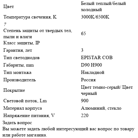
Белый теплый/белый
Цвет
холодный
Температура свечения, K
3000K/6500K
?
Степень защиты от твердых тел,
65
пыли и влаги
Класс защиты, IP
Гарантия, лет
3
Тип светодиодов
EPISTAR COB
Габариты, mm
D90 H900
Тип монтажа
Накладной
Производитель
Россия
Цвет темно-серый/ Цвет
Покрытие
черный
Световой поток, Lm
900
Материал корпуса
Алюминий, стекло
Напряжение питания, V
220
Задать вопрос
Вы можете задать любой интересующий вас вопрос по товару
или работе магазина.