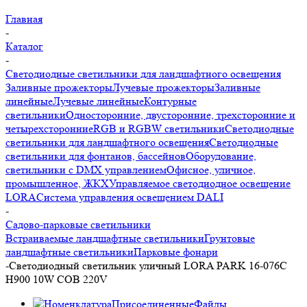
Главная
-
Каталог
-
Светодиодные светильники для ландшафтного освещения
Заливные прожекторы
Лучевые прожекторы
Заливные
линейные
Лучевые линейные
Контурные
светильники
Односторонние, двусторонние, трехсторонние и
четырехсторонние
RGB и RGBW светильники
Светодиодные
светильники для ландшафтного освещения
Светодиодные
светильники для фонтанов, бассейнов
Оборудование,
светильники с DMX управлением
Офисное, уличное,
промышленное, ЖКХ
Управляемое светодиодное освещение
LORA
Система управления освещением DALI
-
Садово-парковые светильники
Встраиваемые ландшафтные светильники
Грунтовые
ландшафтные светильники
Парковые фонари
-
Светодиодный светильник уличный LORA PARK 16-076C
H900 10W COB 220V