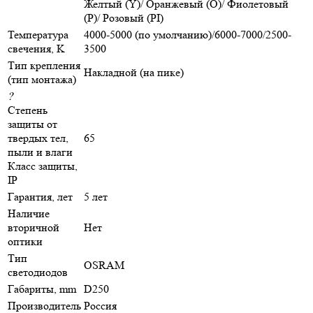
Желтый (Y)/ Оранжевый (O)/ Фиолетовый
(P)/ Розовый (PI)
Температура
4000-5000 (по умолчанию)/6000-7000/2500-
свечения, K
3500
Тип крепления
Накладной (на пике)
(тип монтажа)
?
Степень
защиты от
твердых тел,
65
пыли и влаги
Класс защиты,
IP
Гарантия, лет
5 лет
Наличие
вторичной
Нет
оптики
Тип
OSRAM
светодиодов
Габариты, mm
D250
Производитель
Россия