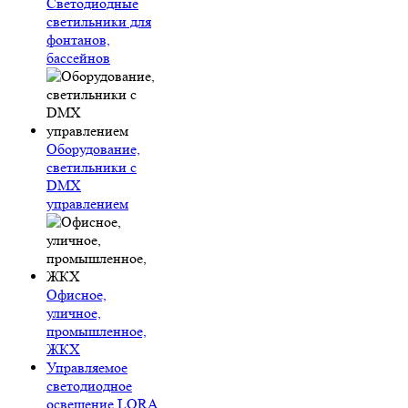
Светодиодные
светильники для
фонтанов,
бассейнов
Оборудование,
светильники с
DMX
управлением
Офисное,
уличное,
промышленное,
ЖКХ
Управляемое
светодиодное
освещение LORA