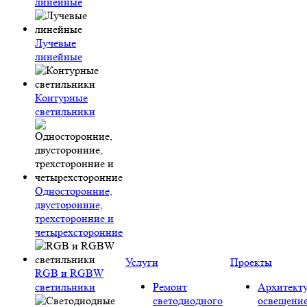
линейные
Лучевые
линейные
Контурные
светильники
Односторонние,
двусторонние,
трехсторонние и
четырехсторонние
Услуги
Проекты
RGB и RGBW
светильники
Ремонт
Архитект
светодиодного
освещени