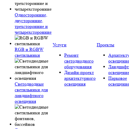
Односторонние,
двусторонние,
трехсторонние и
четырехсторонние
Услуги
Проекты
RGB и RGBW
светильники
Ремонт
Архитект
светодиодного
освещени
оборудования
Ландшафт
Дизайн-проект
освещени
архитектурного
Парковое
Светодиодные
освещения
освещени
светильники для
ландшафтного
освещения