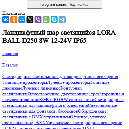
Telegram-канал. Подпишись!
Поделиться
Ландшафтный шар светящийся LORA
BALL D250 8W 12-24V IP65
Главная
-
Каталог
-
Светодиодные светильники для ландшафтного освещения
Заливные прожекторы
Лучевые прожекторы
Заливные
линейные
Лучевые линейные
Контурные
светильники
Односторонние, двусторонние, трехсторонние и
четырехсторонние
RGB и RGBW светильники
Светодиодные
светильники для ландшафтного освещения
Светодиодные
светильники для фонтанов, бассейнов
Оборудование,
светильники с DMX управлением
Офисное, уличное,
промышленное, ЖКХ
Управляемое светодиодное освещение
LORA
Система управления освещением DALI