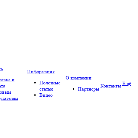
ть
Информация
О компании
тавка и
Полезные
Ещё
ата
Контакты
статьи
Партнеры
овым
Видео
упателям