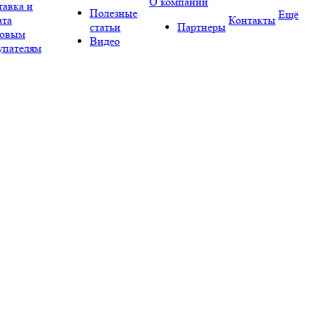
О компании
тавка и
Полезные
Ещё
ата
Контакты
статьи
Партнеры
овым
Видео
упателям