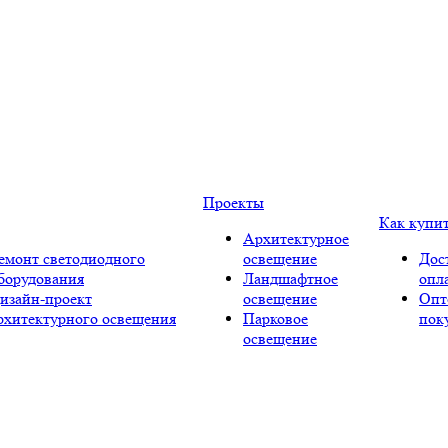
Проекты
Как купи
Архитектурное
емонт светодиодного
освещение
Дос
борудования
Ландшафтное
опл
изайн-проект
освещение
Опт
рхитектурного освещения
Парковое
пок
освещение