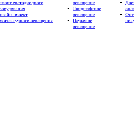
емонт светодиодного
освещение
Дос
борудования
Ландшафтное
опл
изайн-проект
освещение
Опт
рхитектурного освещения
Парковое
пок
освещение