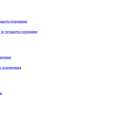
тырехсторонние
е и четырехсторонние
ещения
о освещения
ов