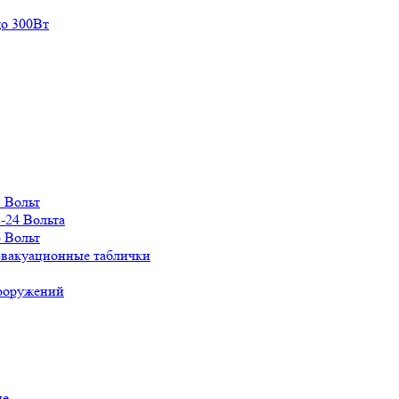
о 300Вт
 Вольт
-24 Вольта
 Вольт
эвакуационные таблички
сооружений
ие