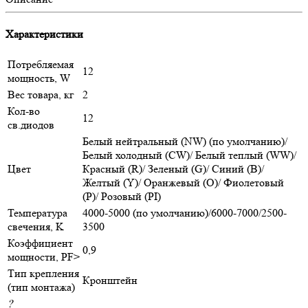
Характеристики
Потребляемая
12
мощность, W
Вес товара, кг
2
Кол-во
12
св.диодов
Белый нейтральный (NW) (по умолчанию)/
Белый холодный (CW)/ Белый теплый (WW)/
Цвет
Красный (R)/ Зеленый (G)/ Синий (B)/
Желтый (Y)/ Оранжевый (O)/ Фиолетовый
(P)/ Розовый (PI)
Температура
4000-5000 (по умолчанию)/6000-7000/2500-
свечения, K
3500
Коэффициент
0,9
мощности, PF>
Тип крепления
Кронштейн
(тип монтажа)
?