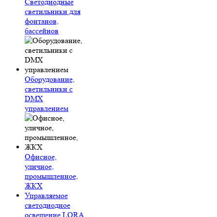
Светодиодные
светильники для
фонтанов,
бассейнов
Оборудование,
светильники с
DMX
управлением
Офисное,
уличное,
промышленное,
ЖКХ
Управляемое
светодиодное
освещение LORA