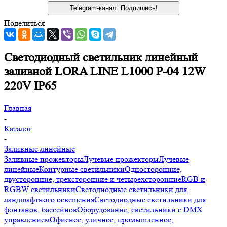
Telegram-канал. Подпишись!
Поделиться
Светодиодный светильник линейный
заливной LORA LINE L1000 P-04 12W
220V IP65
Главная
-
Каталог
-
Заливные линейные
Заливные прожекторы
Лучевые прожекторы
Лучевые
линейные
Контурные светильники
Односторонние,
двусторонние, трехсторонние и четырехсторонние
RGB и
RGBW светильники
Светодиодные светильники для
ландшафтного освещения
Светодиодные светильники для
фонтанов, бассейнов
Оборудование, светильники с DMX
управлением
Офисное, уличное, промышленное,