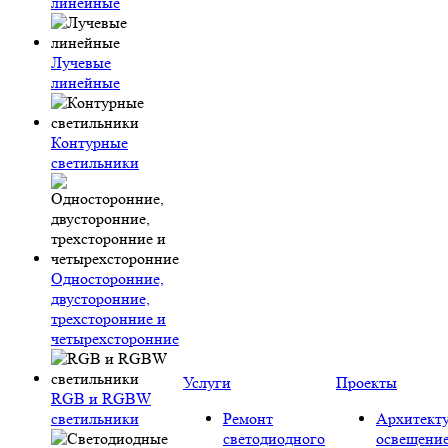
линейные
Лучевые
линейные
Контурные
светильники
Односторонние,
двусторонние,
трехсторонние и
четырехсторонние
Услуги
Проекты
RGB и RGBW
светильники
Ремонт
Архитект
светодиодного
освещени