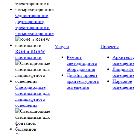
Односторонние,
двусторонние,
трехсторонние и
четырехсторонние
Услуги
Проекты
RGB и RGBW
светильники
Ремонт
Архитект
светодиодного
освещени
оборудования
Ландшафт
Дизайн-проект
освещени
архитектурного
Парковое
Светодиодные
освещения
освещени
светильники для
ландшафтного
освещения