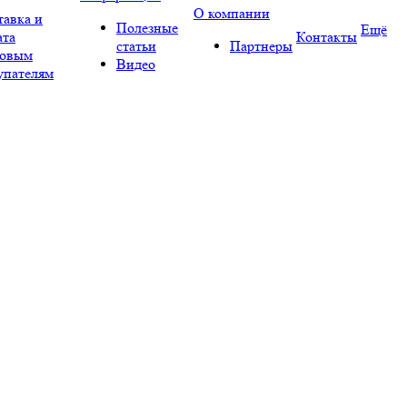
О компании
тавка и
Полезные
Ещё
ата
Контакты
статьи
Партнеры
овым
Видео
упателям