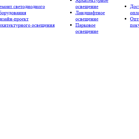
Архитектурное
емонт светодиодного
освещение
Дос
борудования
Ландшафтное
опл
изайн-проект
освещение
Опт
рхитектурного освещения
Парковое
пок
освещение