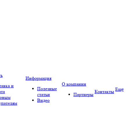
ть
Информация
О компании
тавка и
Полезные
Ещё
ата
Контакты
статьи
Партнеры
овым
Видео
упателям