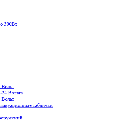
о 300Вт
 Вольт
-24 Вольта
 Вольт
эвакуационные таблички
сооружений