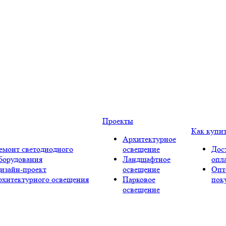
Проекты
Как купи
Архитектурное
емонт светодиодного
освещение
Дос
борудования
Ландшафтное
опл
изайн-проект
освещение
Опт
рхитектурного освещения
Парковое
пок
освещение