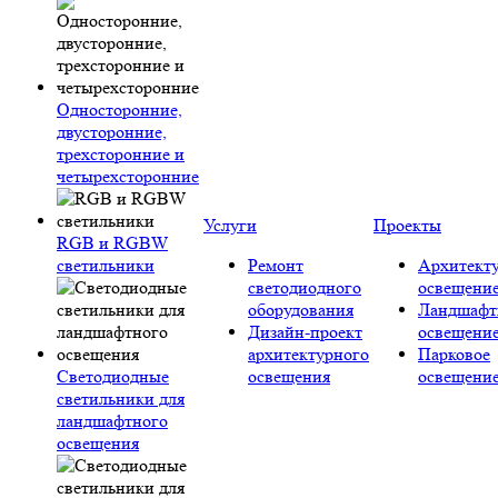
Односторонние,
двусторонние,
трехсторонние и
четырехсторонние
Услуги
Проекты
RGB и RGBW
светильники
Ремонт
Архитект
светодиодного
освещени
оборудования
Ландшафт
Дизайн-проект
освещени
архитектурного
Парковое
Светодиодные
освещения
освещени
светильники для
ландшафтного
освещения