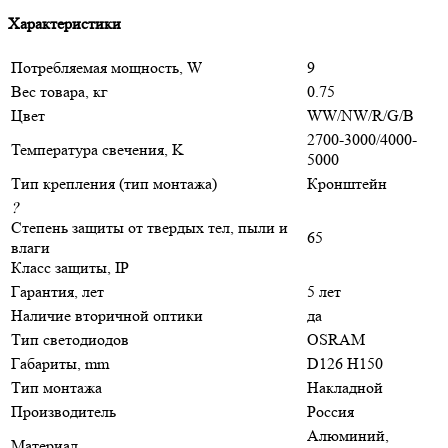
Характеристики
Потребляемая мощность, W
9
Вес товара, кг
0.75
Цвет
WW/NW/R/G/B
2700-3000/4000-
Температура свечения, K
5000
Тип крепления (тип монтажа)
Кронштейн
?
Степень защиты от твердых тел, пыли и
65
влаги
Класс защиты, IP
Гарантия, лет
5 лет
Наличие вторичной оптики
да
Тип светодиодов
OSRAM
Габариты, mm
D126 H150
Тип монтажа
Накладной
Производитель
Россия
Алюминий,
Материал