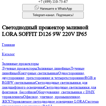
+7 (499) 110-73-67
Напишите в WhatsApp
Telegram-канал. Подпишись!
Светодиодный прожектор заливной
LORA SOFFIT D126 9W 220V IP65
Главная
-
Каталог
-
Заливные прожекторы
Лучевые прожекторы
Заливные линейные
Лучевые
линейные
Контурные светильники
Односторонние,
двусторонние, трехсторонние и четырехсторонние
RGB и
RGBW светильники
Светодиодные светильники для
ландшафтного освещения
Светодиодные светильники для
фонтанов, бассейнов
Оборудование, светильники с DMX
управлением
Офисное, уличное, промышленное,
ЖКХ
Управляемое светодиодное освещение LORA
Система