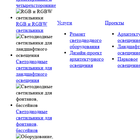
четырехсторонние
Услуги
Проекты
RGB и RGBW
светильники
Ремонт
Архитект
светодиодного
освещени
оборудования
Ландшафт
Дизайн-проект
освещени
архитектурного
Парковое
Светодиодные
освещения
освещени
светильники для
ландшафтного
освещения
Светодиодные
светильники для
фонтанов,
бассейнов