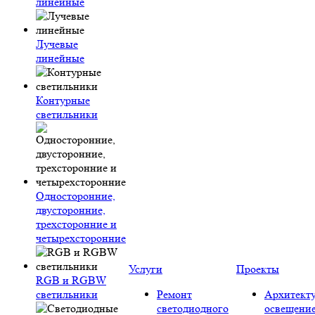
линейные
Лучевые
линейные
Контурные
светильники
Односторонние,
двусторонние,
трехсторонние и
четырехсторонние
Услуги
Проекты
RGB и RGBW
светильники
Ремонт
Архитект
светодиодного
освещени