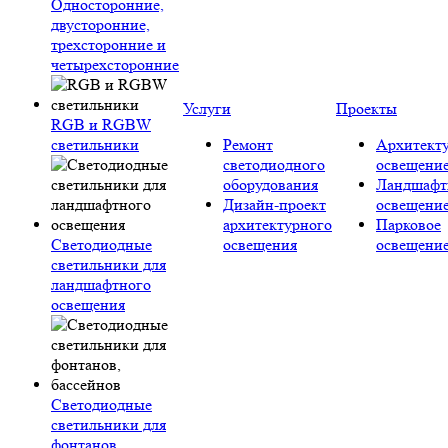
Односторонние,
двусторонние,
трехсторонние и
четырехсторонние
Услуги
Проекты
RGB и RGBW
светильники
Ремонт
Архитект
светодиодного
освещени
оборудования
Ландшафт
Дизайн-проект
освещени
архитектурного
Парковое
Светодиодные
освещения
освещени
светильники для
ландшафтного
освещения
Светодиодные
светильники для
фонтанов,