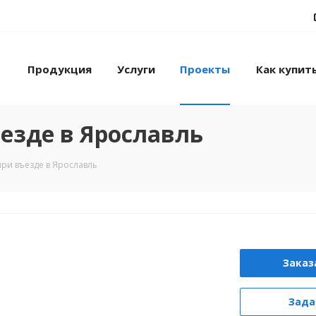
Продукция
Услуги
Проекты
Как купит
езде в Ярославль
ри въезде в Ярославль
Заказ
Зада