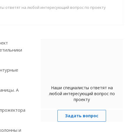
ты ответят на любой интересующий вопрос по проекту
оект
ветильники
онтурные
Наши специалисты ответят на
аницы. А
любой интересующий вопрос по
проекту
 прожектора
Задать вопрос
 колонны и