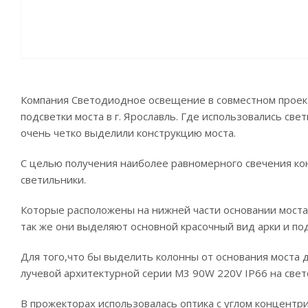
Компания Светодиодное освещение в совместном проект
подсветки моста в г. Ярославль. Где использовались св
очень четко выделили конструкцию моста.
С целью получения наиболее равномерного свечения к
светильники.
Которые расположены на нижней части основании моста 
так же они выделяют основной красочный вид арки и по
Для того,что бы выделить колонны от основания моста
лучевой архитектурной серии M3 90W 220V IP66 на св
В прожекторах использовалась оптика с углом концентр