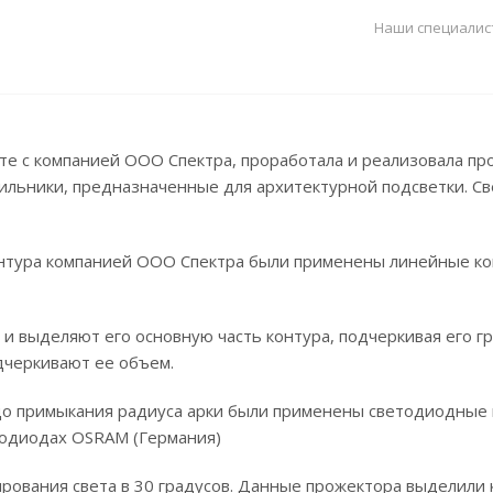
Наши специалис
е с компанией ООО Спектра, проработала и реализовала пр
етильники, предназначенные для архитектурной подсветки. С
онтура компанией ООО Спектра были применены линейные к
и выделяют его основную часть контура, подчеркивая его гр
дчеркивают ее объем.
 до примыкания радиуса арки были применены светодиодные
етодиодах OSRAM (Германия)
ирования света в 30 градусов. Данные прожектора выделили