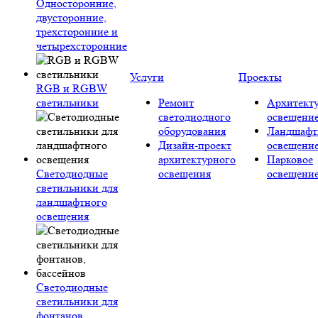
Односторонние,
двусторонние,
трехсторонние и
четырехсторонние
Услуги
Проекты
RGB и RGBW
светильники
Ремонт
Архитект
светодиодного
освещени
оборудования
Ландшафт
Дизайн-проект
освещени
архитектурного
Парковое
Светодиодные
освещения
освещени
светильники для
ландшафтного
освещения
Светодиодные
светильники для
фонтанов,