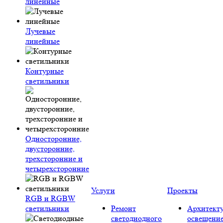
линейные
Лучевые
линейные
Контурные
светильники
Односторонние,
двусторонние,
трехсторонние и
четырехсторонние
Услуги
Проекты
RGB и RGBW
светильники
Ремонт
Архитект
светодиодного
освещени