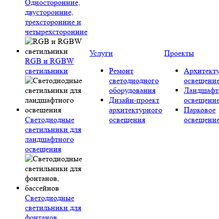
Односторонние,
двусторонние,
трехсторонние и
четырехсторонние
Услуги
Проекты
RGB и RGBW
светильники
Ремонт
Архитект
светодиодного
освещени
оборудования
Ландшафт
Дизайн-проект
освещени
архитектурного
Парковое
Светодиодные
освещения
освещени
светильники для
ландшафтного
освещения
Светодиодные
светильники для
фонтанов,