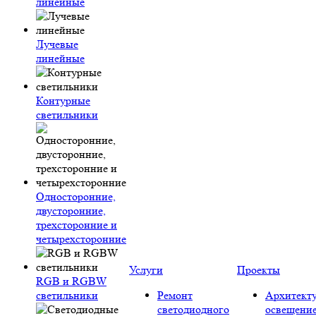
линейные
Лучевые
линейные
Контурные
светильники
Односторонние,
двусторонние,
трехсторонние и
четырехсторонние
Услуги
Проекты
RGB и RGBW
светильники
Ремонт
Архитект
светодиодного
освещени