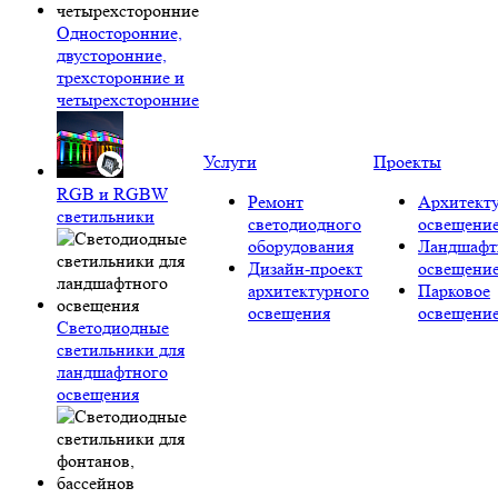
Односторонние,
двусторонние,
трехсторонние и
четырехсторонние
Услуги
Проекты
RGB и RGBW
Ремонт
Архитект
светильники
светодиодного
освещени
оборудования
Ландшафт
Дизайн-проект
освещени
архитектурного
Парковое
освещения
освещени
Светодиодные
светильники для
ландшафтного
освещения