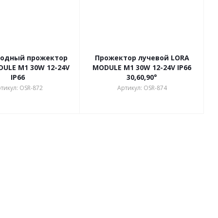
одный прожектор
Прожектор лучевой LORA
ULE M1 30W 12-24V
MODULE M1 30W 12-24V IP66
IP66
30,60,90°
тикул: OSR-872
Артикул: OSR-874