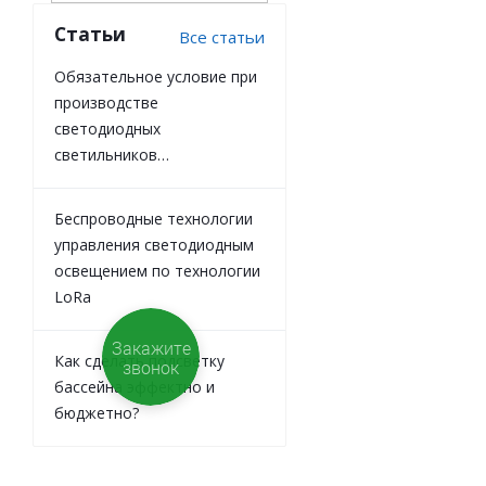
Статьи
Все статьи
Обязательное условие при
производстве
светодиодных
светильников…
Беспроводные технологии
управления светодиодным
освещением по технологии
LoRa
Закажите
Как сделать подсветку
звонок
бассейна эффектно и
бюджетно?