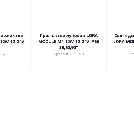
прожектор
Прожектор лучевой LORA
Светоди
12W 12-24V
MODULE M1 12W 12-24V IP66
LORA MOD
30,60,90°
-871
Артикул: OSR-873
Ар