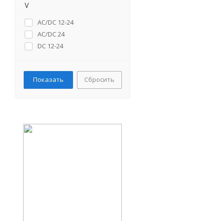
V
AC/DC 12-24
AC/DC 24
DC 12-24
Сбросить